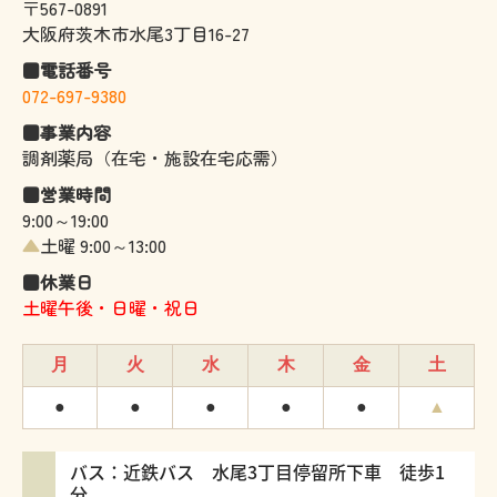
〒567-0891
大阪府茨木市水尾3丁目16-27
■電話番号
072-697-9380
■事業内容
調剤薬局（在宅・施設在宅応需）
■営業時間
9:00～19:00
▲
土曜 9:00～13:00
■休業日
土曜午後・日曜・祝日
月
火
水
木
金
土
●
●
●
●
●
▲
バス：近鉄バス 水尾3丁目停留所下車 徒歩1
分