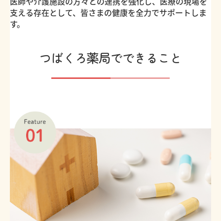
医師や介護施設の方々との連携を強化し、医療の現場を
支える存在として、皆さまの健康を全力でサポートしま
す。
つばくろ薬局でできること
━
━
━
━
━
━
━
━
━
━