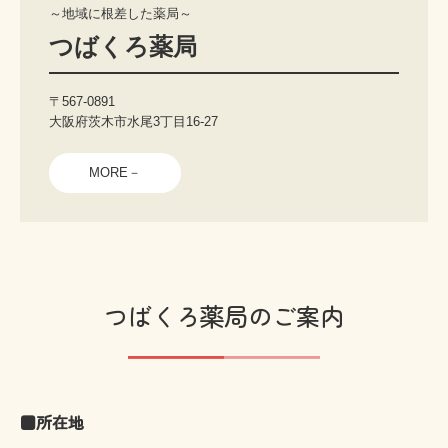
～地域に根差した薬局～
つばくろ薬局
〒567-0891

大阪府茨木市水尾3丁目16-27
MORE－
つばくろ薬局のご案内
━
━
━
━
━
━
━
━
■所在地